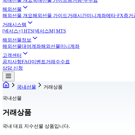
국내선물 개요
국내선물 가이드
증거금·수수료
해외선물
해외선물 개요
해외선물 가이드
거래시간
미니계좌
메타·FX
증거
거래시스템
[넥서스+] HTS
[넥서스M] MTS
해외선물정보
해외선물대여계좌
해외선물미니계좌
고객센터
공지사항
FAQ
이벤트
거래수수료
상담 신청
국내선물
거래상품
국내선물
거래상품
국내 대표 지수선물 상품입니다.