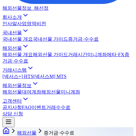
해외선물정보_해선정
회사소개
인사말
사업영역
비전
국내선물
국내선물 개요
국내선물 가이드
증거금·수수료
해외선물
해외선물 개요
해외선물 가이드
거래시간
미니계좌
메타·FX
증
거금·수수료
거래시스템
[넥서스+] HTS
[넥서스M] MTS
해외선물정보
해외선물대여계좌
해외선물미니계좌
고객센터
공지사항
FAQ
이벤트
거래수수료
상담 신청
해외선물
증거금·수수료