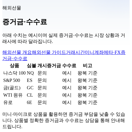
해외선물
증거금·수수료
아래 수치는 예시이며 실제 증거금·수수료는 시장 상황과 거
래사에 따라 달라집니다.
해외선물 개요
해외선물 가이드
거래시간
미니계좌
메타·FX
증
거금·수수료
상품
심볼
개시증거금
수수료
비고
나스닥 100
NQ
문의
예시
왕복 기준
S&P 500
ES
문의
예시
왕복 기준
금(골드)
GC
문의
예시
왕복 기준
WTI 원유
CL
문의
예시
왕복 기준
유로
6E
문의
예시
왕복 기준
미니·마이크로 상품을 활용하면 증거금 부담을 낮출 수 있습
니다. 상품별 정확한 증거금과 수수료는 상담을 통해 안내해
드립니다.