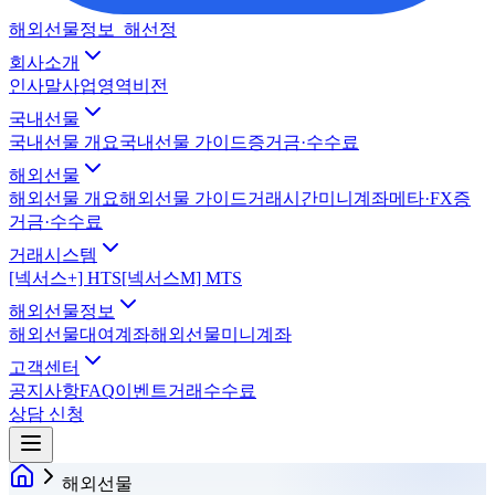
해외선물정보_해선정
회사소개
인사말
사업영역
비전
국내선물
국내선물 개요
국내선물 가이드
증거금·수수료
해외선물
해외선물 개요
해외선물 가이드
거래시간
미니계좌
메타·FX
증
거금·수수료
거래시스템
[넥서스+] HTS
[넥서스M] MTS
해외선물정보
해외선물대여계좌
해외선물미니계좌
고객센터
공지사항
FAQ
이벤트
거래수수료
상담 신청
해외선물