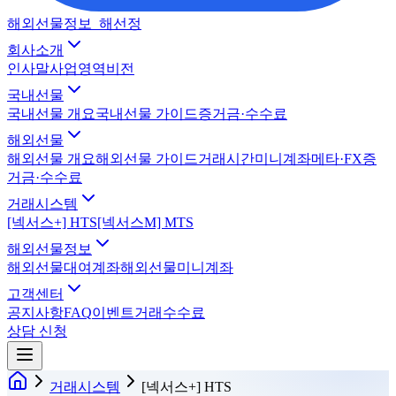
해외선물정보_해선정
회사소개
인사말
사업영역
비전
국내선물
국내선물 개요
국내선물 가이드
증거금·수수료
해외선물
해외선물 개요
해외선물 가이드
거래시간
미니계좌
메타·FX
증
거금·수수료
거래시스템
[넥서스+] HTS
[넥서스M] MTS
해외선물정보
해외선물대여계좌
해외선물미니계좌
고객센터
공지사항
FAQ
이벤트
거래수수료
상담 신청
거래시스템
[넥서스+] HTS