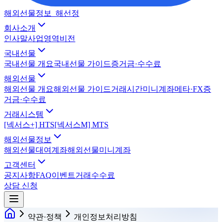
해외선물정보_해선정
회사소개
인사말
사업영역
비전
국내선물
국내선물 개요
국내선물 가이드
증거금·수수료
해외선물
해외선물 개요
해외선물 가이드
거래시간
미니계좌
메타·FX
증
거금·수수료
거래시스템
[넥서스+] HTS
[넥서스M] MTS
해외선물정보
해외선물대여계좌
해외선물미니계좌
고객센터
공지사항
FAQ
이벤트
거래수수료
상담 신청
약관·정책
개인정보처리방침