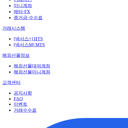
미니계좌
메타·FX
증거금·수수료
거래시스템
[넥서스+] HTS
[넥서스M] MTS
해외선물정보
해외선물대여계좌
해외선물미니계좌
고객센터
공지사항
FAQ
이벤트
거래수수료