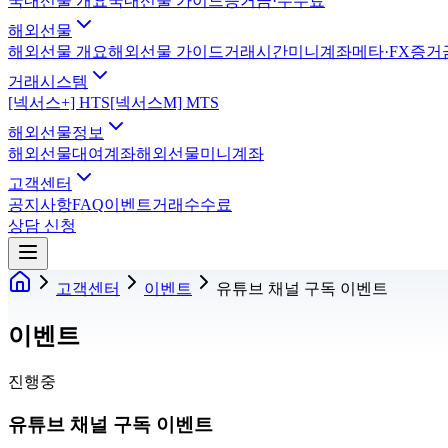
국내선물 개요
국내선물 가이드
증거금·수수료
해외선물
해외선물 개요
해외선물 가이드
거래시간
미니계좌
메타·FX
증거
거래시스템
[넥서스+] HTS
[넥서스M] MTS
해외선물정보
해외선물대여계좌
해외선물미니계좌
고객센터
공지사항
FAQ
이벤트
거래수수료
상담 신청
고객센터
이벤트
유튜브 채널 구독 이벤트
이벤트
진행중
유튜브 채널 구독 이벤트