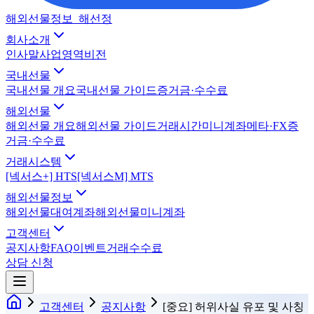
해외선물정보_해선정
회사소개
인사말
사업영역
비전
국내선물
국내선물 개요
국내선물 가이드
증거금·수수료
해외선물
해외선물 개요
해외선물 가이드
거래시간
미니계좌
메타·FX
증
거금·수수료
거래시스템
[넥서스+] HTS
[넥서스M] MTS
해외선물정보
해외선물대여계좌
해외선물미니계좌
고객센터
공지사항
FAQ
이벤트
거래수수료
상담 신청
고객센터
공지사항
[중요] 허위사실 유포 및 사칭